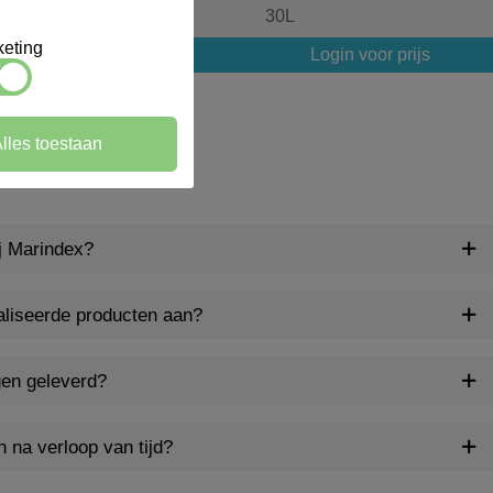
3L
30L
eting
Login voor prijs
Login voor prijs
lles toestaan
ij Marindex?
aliseerde producten aan?
gen geleverd?
n na verloop van tijd?