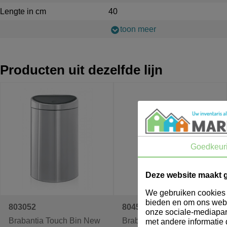
Lengte in cm
40
toon meer
Producten uit dezelfde lijn
Goedkeur
Deze website maakt 
We gebruiken cookies o
bieden en om ons webs
803052
804527
onze sociale-mediapar
Brabantia Touch Bin New
Brabantia Touch Bin Wand
met andere informatie 