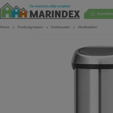
Assortim
Home
Productgroepen
Huishouden
Afvalbakken
Hele assortiment
Huishouden
Keuken
Tafel
Sanitair
Slaapkamer
Tuin en terras