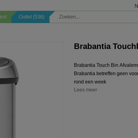
N
ent
Outlet (536)
Elektrisch
Veiligheid
Brabantia Touch
Kinderartikelen
Sauna
Brabantia Touch Bin Afvalemmer 60L
Welkomstpakket
Zoeken op merk
Brabantia betreffen geen voorr
rond een week
Opbergen
Professioneel
Lees meer
Verlichting
Schoonmaken
Decoratie
Seizoen
Horeca