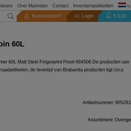
ieuws
Over Marindex
Contact
Inventarispakketten
NL
0
Klant worden?
Login
€ 0,00
Seizoen
bin 60L
Outlet
 Matt Steel Fingerprint Proof 484506 De producten van
Zoeken op merk
aadartikelen, de levertijd van Brabantia producten ligt circa
Producten catalogi
Artikelnummer: 905281
Assortiment: Overige