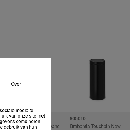
Over
sociale media te
ruik van onze site met
905003
905010
gegevens combineren
Brabantia Touch Bin Wand
Brabantia Touchbin New
uw gebruik van hun