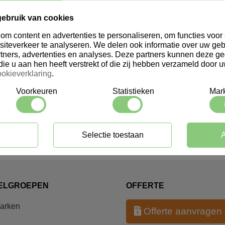
Brabantia Essential Line
Brabantia Profile Line
IJsschep
Meloenschep
gebruik van cookies
Login voor prijs
Login voor prijs
m content en advertenties te personaliseren, om functies voor 
iteverkeer te analyseren. We delen ook informatie over uw geb
tners, advertenties en analyses. Deze partners kunnen deze 
die u aan hen heeft verstrekt of die zij hebben verzameld door 
okieverklaring
.
Voorkeuren
Statistieken
Mark
Selectie toestaan
A
ELGROEPEN
OFFERTE
parken
Offerte aanvragen