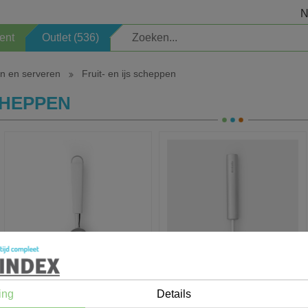
N
ent
Outlet (536)
n en serveren
Fruit- en ijs scheppen
Elektrisch
Veiligheid
SCHEPPEN
Kinderartikelen
Sauna
Welkomstpakket
Zoeken op merk
Opbergen
Professioneel
Verlichting
Schoonmaken
Decoratie
Seizoen
Horeca
ing
Details
905608
905451