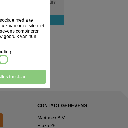
Brabantia Tasty Colours
IJsschep Terraco
Login voor prijs
sociale media te
ruik van onze site met
gegevens combineren
uw gebruik van hun
eting
lles toestaan
CONTACT GEGEVENS
Marindex B.V
Plaza 28