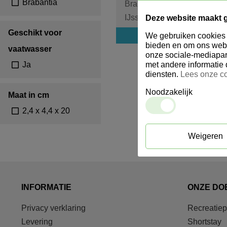
Brabantia
Brabantia Profile Line
IJsschep
Deze website maakt 
Geschikt voor
Login voor prijs
We gebruiken cookies o
bieden en om ons webs
vaatwasser
onze sociale-mediapar
Ja
met andere informatie 
diensten.
Lees onze co
Noodzakelijk
Maat in cm
2,4 x 4,4 x 20
Weigeren
INFORMATIE
ONZE DO
Privacy verklaring
Recreatie
Levering
Shortstay