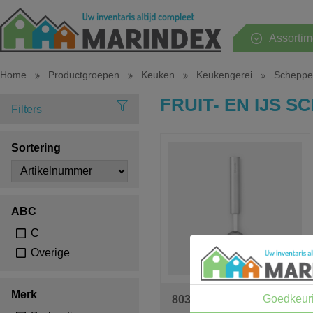
Assortim
Home
Productgroepen
Keuken
Keukengerei
Scheppe
Hele assortiment
FRUIT- EN IJS 
Filters
Huishouden
Sortering
Keuken
Tafel
ABC
Sanitair
C
Overige
Slaapkamer
Tuin en terras
Merk
Goedkeur
803073