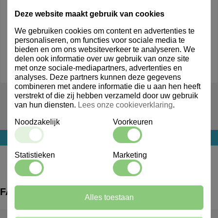
Deze website maakt gebruik van cookies
We gebruiken cookies om content en advertenties te
personaliseren, om functies voor sociale media te
bieden en om ons websiteverkeer te analyseren. We
delen ook informatie over uw gebruik van onze site
met onze sociale-mediapartners, advertenties en
analyses. Deze partners kunnen deze gegevens
combineren met andere informatie die u aan hen heeft
803052
verstrekt of die zij hebben verzameld door uw gebruik
van hun diensten.
Lees onze cookieverklaring
.
Brabantia Touch Bin New Recycle 10L+23L
Noodzakelijk
Voorkeuren
Login voor prijs
Statistieken
Marketing
FAQ
Alles toestaan