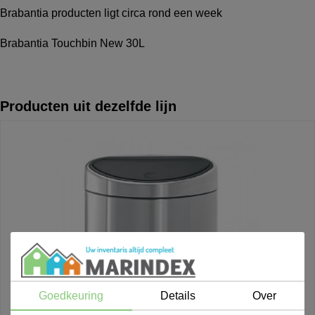
Brabantia producten ligt circa rond een week
Brabantia Touchbin New 30L
Producten uit dezelfde lijn
Goedkeuring
Details
Over