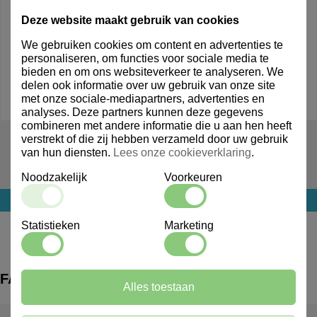
Deze website maakt gebruik van cookies
We gebruiken cookies om content en advertenties te
personaliseren, om functies voor sociale media te
bieden en om ons websiteverkeer te analyseren. We
delen ook informatie over uw gebruik van onze site
met onze sociale-mediapartners, advertenties en
analyses. Deze partners kunnen deze gegevens
combineren met andere informatie die u aan hen heeft
803052
verstrekt of die zij hebben verzameld door uw gebruik
van hun diensten.
Lees onze cookieverklaring
.
Brabantia Touch Bin New Recycle 10L+23L
Noodzakelijk
Voorkeuren
Login voor prijs
Statistieken
Marketing
FAQ
Alles toestaan