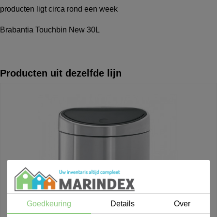
producten ligt circa rond een week
Brabantia Touchbin New 30L
Producten uit dezelfde lijn
Goedkeuring
Details
Over