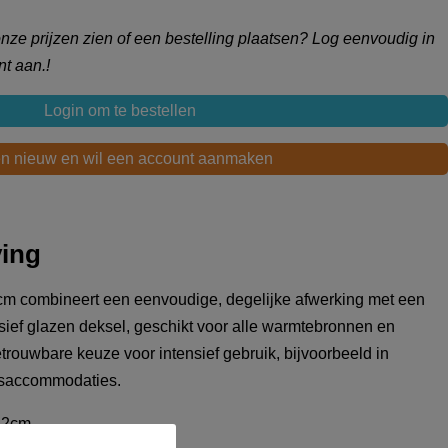
 onze prijzen zien of een bestelling plaatsen? Log eenvoudig in
t aan.!
Login om te bestellen
en nieuw en wil een account aanmaken
ving
m combineert een eenvoudige, degelijke afwerking met een
lusief glazen deksel, geschikt voor alle warmtebronnen en
rouwbare keuze voor intensief gebruik, bijvoorbeeld in
psaccommodaties.
22cm