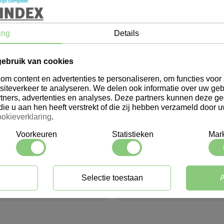
ing
Details
gebruik van cookies
m content en advertenties te personaliseren, om functies voor 
iteverkeer te analyseren. We delen ook informatie over uw geb
tners, advertenties en analyses. Deze partners kunnen deze 
Hoe kan ik klant worden b
die u aan hen heeft verstrekt of die zij hebben verzameld door 
okieverklaring
.
evering?
Bieden jullie ook geperson
Voorkeuren
Statistieken
Mark
Hoe snel worden bestellin
Selectie toestaan
A
Kan ik artikelen nabestelle