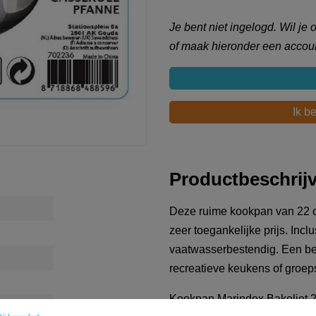
Je bent niet ingelogd. Wil je
of maak hieronder een accoun
Ik b
Productbeschrij
Deze ruime kookpan van 22 c
zeer toegankelijke prijs. Inc
vaatwasserbestendig. Een bet
recreatieve keukens of groe
Kookpan Marindex Bakeliet 