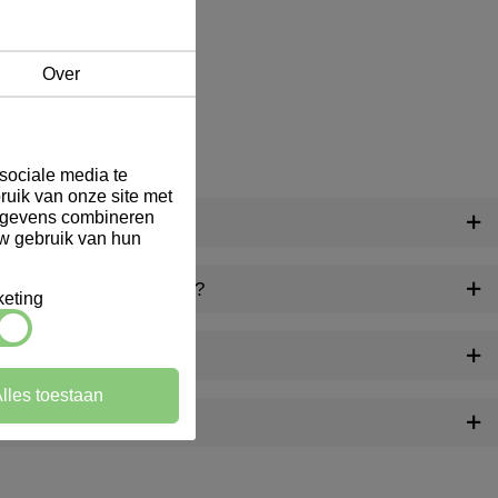
Over
sociale media te
ruik van onze site met
gegevens combineren
ij Marindex?
uw gebruik van hun
aliseerde producten aan?
eting
gen geleverd?
lles toestaan
n na verloop van tijd?