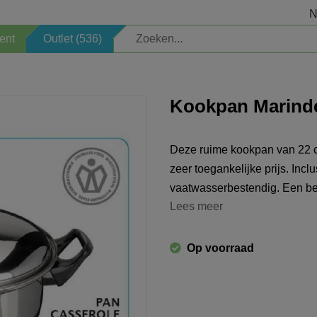
N
ent
Outlet (536)
Elektrisch
Veiligheid
Kookpan Marinde
Kinderartikelen
Sauna
Deze ruime kookpan van 22 c
Welkomstpakket
Zoeken op merk
zeer toegankelijke prijs. Inc
vaatwasserbestendig. Een bet
Opbergen
Professioneel
Lees meer
Verlichting
Schoonmaken
Op voorraad
Decoratie
Seizoen
Horeca