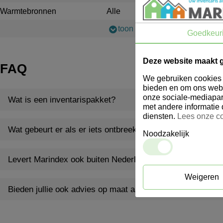
Warmtebronnen
Alle
toon meer
Goedkeur
Deze website maakt 
FAQ
We gebruiken cookies o
bieden en om ons webs
onze sociale-mediapar
Wat is een inventarispakket?
met andere informatie 
diensten.
Lees onze co
Wat gebeurt er als er iets ontbreekt of beschadigd is bij l
Noodzakelijk
Levert Marindex ook buiten Nederland?
Weigeren
Bieden jullie ook advies op maat aan?