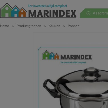
Assortim
Home
Productgroepen
Keuken
Pannen
Hele assortiment
Huishouden
Keuken
Tafel
Sanitair
Slaapkamer
Tuin en terras