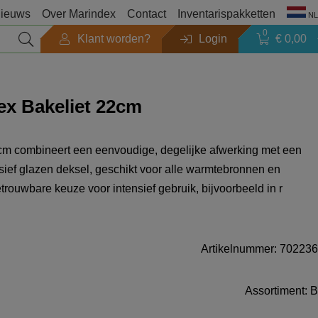
ieuws
Over Marindex
Contact
Inventarispakketten
NL
0
Klant worden?
Login
€ 0,00
Seizoen
x Bakeliet 22cm
Outlet
m combineert een eenvoudige, degelijke afwerking met een
Zoeken op merk
lusief glazen deksel, geschikt voor alle warmtebronnen en
rouwbare keuze voor intensief gebruik, bijvoorbeeld in r
Producten catalogi
Artikelnummer: 702236
Assortiment: B