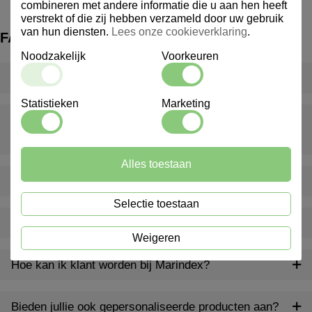
combineren met andere informatie die u aan hen heeft
verstrekt of die zij hebben verzameld door uw gebruik
van hun diensten.
Lees onze cookieverklaring
.
FAQ
Noodzakelijk
Voorkeuren
Wat is een inventarispakket?
Statistieken
Marketing
Wat gebeurt er als er iets ontbreekt of beschadigd is bij
levering?
Alles toestaan
Levert Marindex ook buiten Nederland?
Selectie toestaan
Bieden jullie ook advies op maat aan?
Weigeren
Hoe kan ik klant worden bij Marindex?
Bieden jullie ook gepersonaliseerde producten aan?