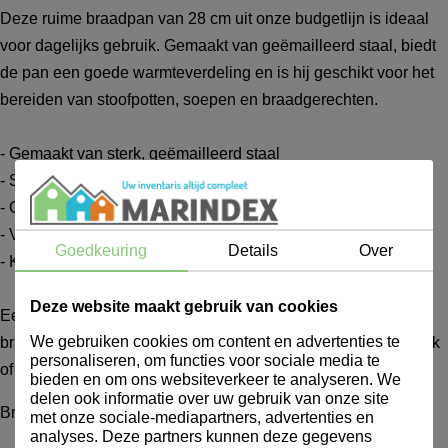
Deze ruime braadpan van 28 cm uit onze budgetlijn is ideaal
voor dagelijks gebruik. Gemaakt van geëmailleerd staal, biedt
de pan een goede warmteverdeling en is hij geschikt voor het
bereiden van stoofpotten, soepen en braadgerechten.
- Gemaakt van sterk, geëmailleerd staal
- Scherpe prijs zonder in te leveren op functionaliteit
- Geschikt voor alle warmtebronnen (incl. inductie & oven)
- Vaatwasserbestendig – snel en eenvoudig schoon
Goedkeuring
Details
Over
- Klassieke uitstraling, tijdloos in elke keuken
Deze website maakt gebruik van cookies
Een praktische keuze voor wie zoekt naar een degelijke
We gebruiken cookies om content en advertenties te
braadpan met een vriendelijke prijs – perfect voor thuisgebruik
personaliseren, om functies voor sociale media te
of vakantiewoningen.
bieden en om ons websiteverkeer te analyseren. We
delen ook informatie over uw gebruik van onze site
Braadpan 28cm Antik Zwart
met onze sociale-mediapartners, advertenties en
analyses. Deze partners kunnen deze gegevens