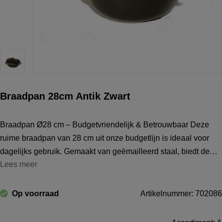
Braadpan 28cm Antik Zwart
Braadpan Ø28 cm – Budgetvriendelijk & Betrouwbaar Deze
ruime braadpan van 28 cm uit onze budgetlijn is ideaal voor
dagelijks gebruik. Gemaakt van geëmailleerd staal, biedt de
Lees meer
pan een goede warmteverdeling en is hij geschikt voor het
bereiden van stoofpot
Op voorraad
Artikelnummer: 702086