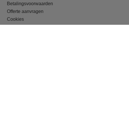
Betalingsvoorwaarden
Offerte aanvragen
Cookies
ONZE DOELGROEPEN
Recreatieparken
Shortstay
Studentenhuisvesting
Huisvesting van arbeidsmigranten
Crisisopvang
Begeleid wonen
OFFERTE
Offerte aanvragen