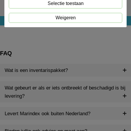
Schaal 19cm
Selectie toestaan
Weigeren
Login voor prijs
FAQ
Wat is een inventarispakket?
Wat gebeurt er als er iets ontbreekt of beschadigd is bij
levering?
Levert Marindex ook buiten Nederland?