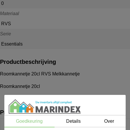
0
Materiaal
RVS
Serie
Essentials
Productbeschrijving
Roomkannetje 20cl RVS Melkkannetje
Roomkannetje 20cl
Producten uit dezelfde lijn
Goedkeuring
Details
Over