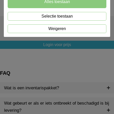
Alles toestaan
Selectie toestaan
201004
Weigeren
Restaurant Bord Plat 19,5cm
Login voor prijs
FAQ
Wat is een inventarispakket?
Wat gebeurt er als er iets ontbreekt of beschadigd is bij
levering?