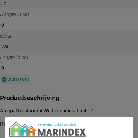
Ja
Hoogte in cm
0
Kleur
Wit
Lengte in cm
0
toon meer
Productbeschrijving
Arcopal Restaurant Wit Compoteschaal 12
Restaurant Compoteschaal 12cm