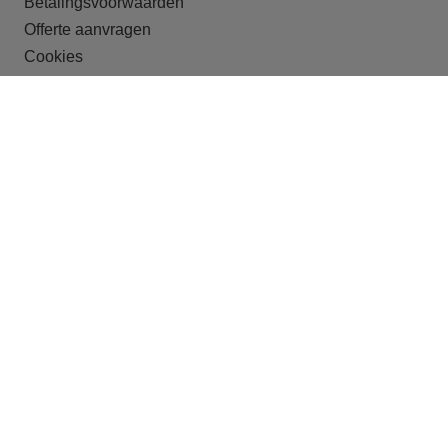
Betalingsvoorwaarden
Offerte aanvragen
Cookies
ONZE DOELGROEPEN
Recreatieparken
Shortstay
Studentenhuisvesting
Huisvesting van arbeidsmigranten
Crisisopvang
Begeleid wonen
OFFERTE
Offerte aanvragen