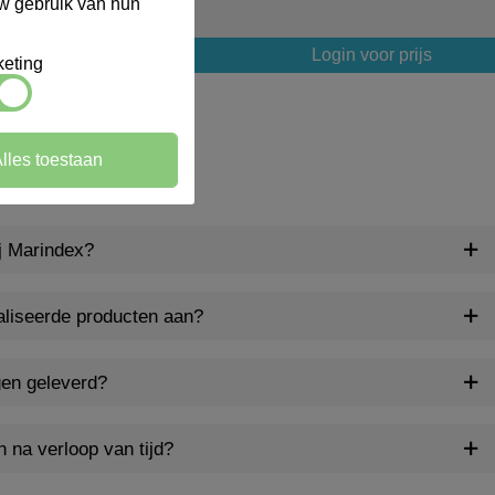
uw gebruik van hun
Login voor prijs
Login voor prijs
eting
lles toestaan
ij Marindex?
aliseerde producten aan?
gen geleverd?
n na verloop van tijd?