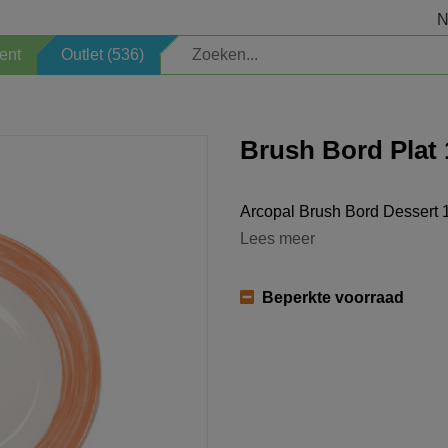
N
ent
Outlet (536)
Elektrisch
Veiligheid
Brush Bord Plat
Kinderartikelen
Sauna
Arcopal Brush Bord Dessert 
Welkomstpakket
Zoeken op merk
Lees meer
Opbergen
Professioneel
Beperkte voorraad
Verlichting
Schoonmaken
Decoratie
Seizoen
Horeca