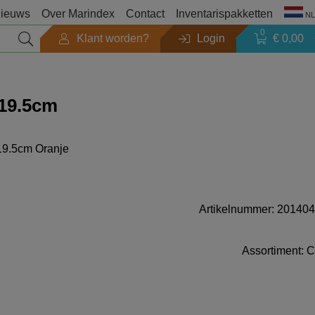
ieuws
Over Marindex
Contact
Inventarispakketten
NL
0
Klant worden?
Login
€ 0,00
Seizoen
 19.5cm
Outlet
19.5cm Oranje
Zoeken op merk
Producten catalogi
Artikelnummer: 201404
Assortiment: C