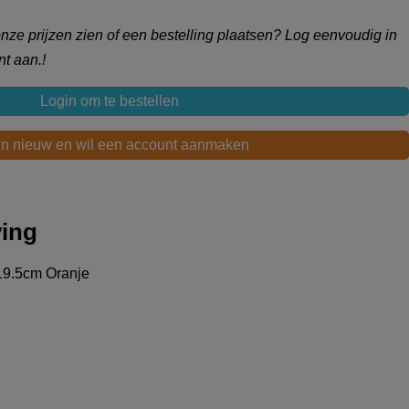
 onze prijzen zien of een bestelling plaatsen? Log eenvoudig in
t aan.!
Login om te bestellen
en nieuw en wil een account aanmaken
ving
19.5cm Oranje