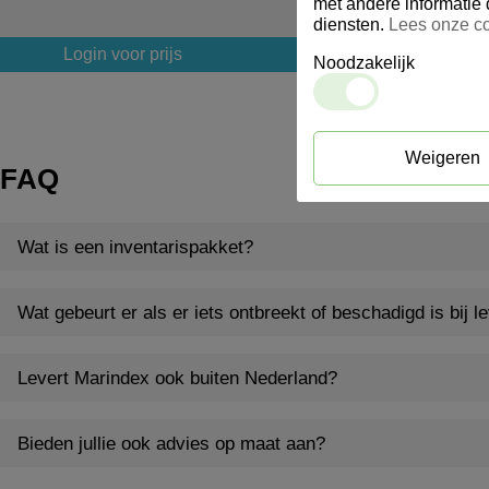
met andere informatie 
diensten.
Lees onze co
Login voor prijs
Login voor prijs
Noodzakelijk
Weigeren
FAQ
Wat is een inventarispakket?
Wat gebeurt er als er iets ontbreekt of beschadigd is bij l
Levert Marindex ook buiten Nederland?
Bieden jullie ook advies op maat aan?