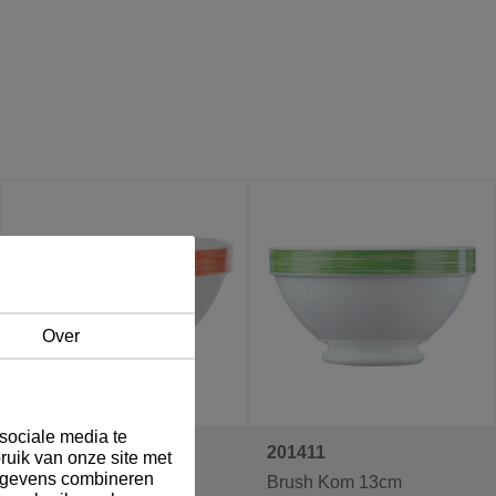
Over
sociale media te
201410
201411
ruik van onze site met
gegevens combineren
Brush Kom 13cm
Brush Kom 13cm