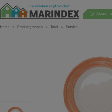
Assortim
Home
Productgroepen
Tafel
Servies
Hele assortiment
Huishouden
Keuken
Tafel
Sanitair
Slaapkamer
Tuin en terras