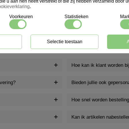
die u aan hen heeft verstrekt of die zij hebben verzameld door 
okieverklaring
.
Login voor prijs
Login voor prijs
Voorkeuren
Statistieken
Mark
Selectie toestaan
A
Hoe kan ik klant worden b
evering?
Bieden jullie ook geperson
Hoe snel worden bestellin
Kan ik artikelen nabestelle