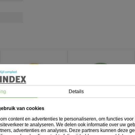
ing
Details
gebruik van cookies
m content en advertenties te personaliseren, om functies voor 
201403
201405
iteverkeer te analyseren. We delen ook informatie over uw geb
tners, advertenties en analyses. Deze partners kunnen deze 
Brush Bord Plat 19.5cm
Brush Bord Plat 19.5cm