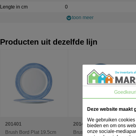
Lengte in cm
0
toon meer
Producten uit dezelfde lijn
Goedkeur
Deze website maakt 
We gebruiken cookies o
201401
201402
bieden en om ons webs
onze sociale-mediapar
Brush Bord Plat 19.5cm
Brush Bord Plat 19.5cm