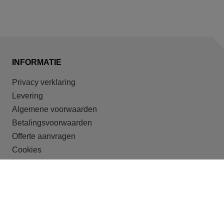
INFORMATIE
Privacy verklaring
Levering
Algemene voorwaarden
Betalingsvoorwaarden
Offerte aanvragen
Cookies
ONZE DOELGROEPEN
Recreatieparken
Shortstay