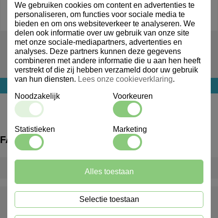
We gebruiken cookies om content en advertenties te
personaliseren, om functies voor sociale media te
bieden en om ons websiteverkeer te analyseren. We
delen ook informatie over uw gebruik van onze site
met onze sociale-mediapartners, advertenties en
201161
analyses. Deze partners kunnen deze gegevens
Aicha Blue Plat Bord 27x23cm
combineren met andere informatie die u aan hen heeft
verstrekt of die zij hebben verzameld door uw gebruik
van hun diensten.
Lees onze cookieverklaring
.
Login voor prijs
Noodzakelijk
Voorkeuren
Statistieken
Marketing
FAQ
Wat is een inventarispakket?
Alles toestaan
Wat gebeurt er als er iets ontbreekt of beschadigd is bij
Selectie toestaan
levering?