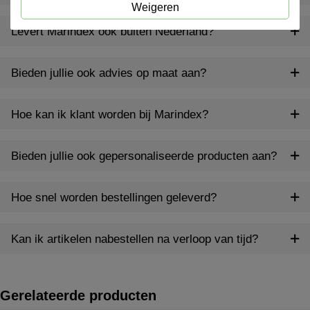
Weigeren
Levert Marindex ook buiten Nederland?
Bieden jullie ook advies op maat aan?
Hoe kan ik klant worden bij Marindex?
Bieden jullie ook gepersonaliseerde producten aan?
Hoe snel worden bestellingen geleverd?
Kan ik artikelen nabestellen na verloop van tijd?
Gerelateerde producten