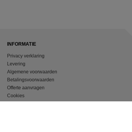
INFORMATIE
Privacy verklaring
Levering
Algemene voorwaarden
Betalingsvoorwaarden
Offerte aanvragen
Cookies
ONZE DOELGROEPEN
Recreatieparken