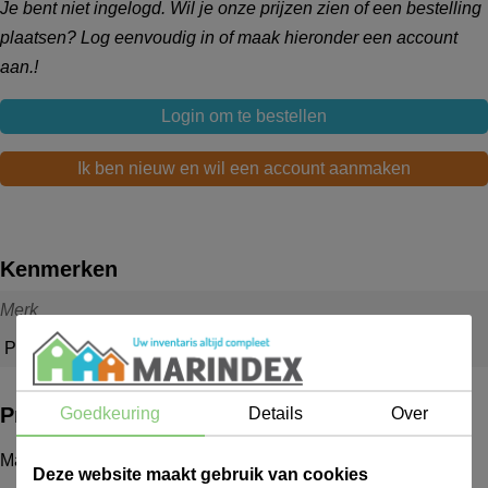
Je bent niet ingelogd. Wil je onze prijzen zien of een bestelling
plaatsen? Log eenvoudig in of maak hieronder een account
aan.!
Login om te bestellen
Ik ben nieuw en wil een account aanmaken
Kenmerken
Merk
Pyrex
Productbeschrijving
Goedkeuring
Details
Over
Maatkan 0.5 ltr Glas Maatbeker
Deze website maakt gebruik van cookies