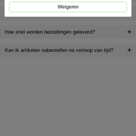
Weigeren
Bieden jullie ook gepersonaliseerde producten aan?
Hoe snel worden bestellingen geleverd?
Kan ik artikelen nabestellen na verloop van tijd?