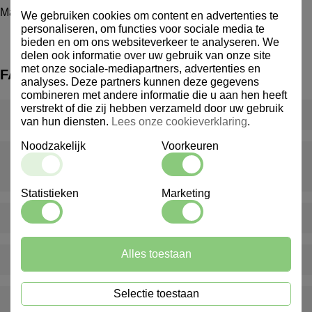
Maatkan/Maatbeker 0.5 ltr Glas
We gebruiken cookies om content en advertenties te
personaliseren, om functies voor sociale media te
bieden en om ons websiteverkeer te analyseren. We
delen ook informatie over uw gebruik van onze site
met onze sociale-mediapartners, advertenties en
FAQ
analyses. Deze partners kunnen deze gegevens
combineren met andere informatie die u aan hen heeft
verstrekt of die zij hebben verzameld door uw gebruik
Wat is een inventarispakket?
van hun diensten.
Lees onze cookieverklaring
.
Noodzakelijk
Voorkeuren
Wat gebeurt er als er iets ontbreekt of beschadigd is bij
levering?
Statistieken
Marketing
Levert Marindex ook buiten Nederland?
Alles toestaan
Bieden jullie ook advies op maat aan?
Selectie toestaan
Hoe kan ik klant worden bij Marindex?