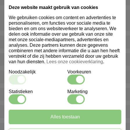
Deze website maakt gebruik van cookies
Wat gebeurt er als er iets ontbreekt of beschadigd is bij
We gebruiken cookies om content en advertenties te
personaliseren, om functies voor sociale media te
levering?
bieden en om ons websiteverkeer te analyseren. We
delen ook informatie over uw gebruik van onze site
met onze sociale-mediapartners, advertenties en
Levert Marindex ook buiten Nederland?
analyses. Deze partners kunnen deze gegevens
combineren met andere informatie die u aan hen heeft
verstrekt of die zij hebben verzameld door uw gebruik
Bieden jullie ook advies op maat aan?
van hun diensten.
Lees onze cookieverklaring
.
Noodzakelijk
Voorkeuren
Hoe kan ik klant worden bij Marindex?
Statistieken
Marketing
Bieden jullie ook gepersonaliseerde producten aan?
Hoe snel worden bestellingen geleverd?
Alles toestaan
Kan ik artikelen nabestellen na verloop van tijd?