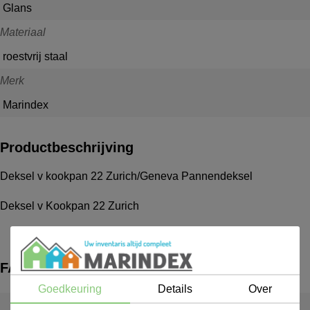
Glans
Materiaal
roestvrij staal
Merk
Marindex
Productbeschrijving
Deksel v kookpan 22 Zurich/Geneva Pannendeksel
Deksel v Kookpan 22 Zurich
FAQ
Goedkeuring
Details
Over
Wat is een inventarispakket?