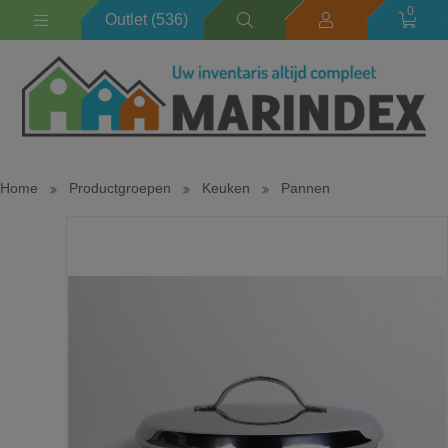
0
Outlet (536)
Home
Productgroepen
Keuken
Pannen