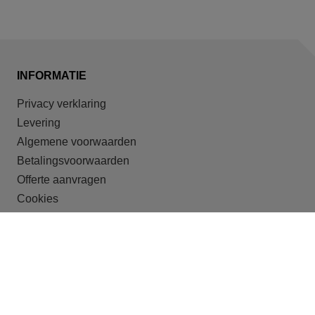
INFORMATIE
Privacy verklaring
Levering
Algemene voorwaarden
Betalingsvoorwaarden
Offerte aanvragen
Cookies
ONZE DOELGROEPEN
Recreatieparken
Shortstay
Studentenhuisvesting