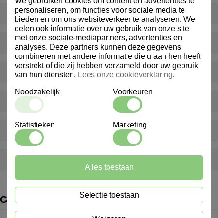
We gebruiken cookies om content en advertenties te
personaliseren, om functies voor sociale media te
Levert Marindex ook buiten Nederland?
bieden en om ons websiteverkeer te analyseren. We
delen ook informatie over uw gebruik van onze site
met onze sociale-mediapartners, advertenties en
Bieden jullie ook advies op maat aan?
analyses. Deze partners kunnen deze gegevens
combineren met andere informatie die u aan hen heeft
verstrekt of die zij hebben verzameld door uw gebruik
Hoe kan ik klant worden bij Marindex?
van hun diensten.
Lees onze cookieverklaring
.
Noodzakelijk
Voorkeuren
Bieden jullie ook gepersonaliseerde producten aan?
Statistieken
Marketing
Hoe snel worden bestellingen geleverd?
Kan ik artikelen nabestellen na verloop van tijd?
Alles toestaan
Selectie toestaan
Gerelateerde producten