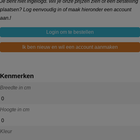
Je bent niet ingelogd. Wil je onze prijzen zien of een bestelling
plaatsen? Log eenvoudig in of maak hieronder een account
aan.!
Login om te bestellen
Ik ben nieuw en wil een account aanmaken
Kenmerken
Breedte in cm
0
Hoogte in cm
0
Kleur