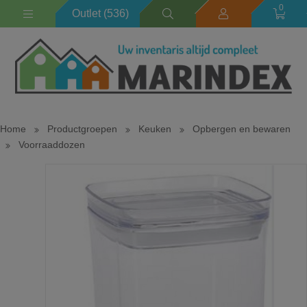
outlet
0
Outlet (536)
Home
Productgroepen
Keuken
Opbergen en bewaren
Voorraaddozen