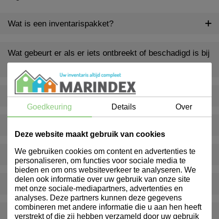
Wat is een inventarispakket?
Wat gebeurt er als er iets ontbreekt of beschadigd is bij
levering?
Levert Marindex ook buiten Nederland?
Goedkeuring
Details
Over
Bieden jullie ook advies op maat aan?
Deze website maakt gebruik van cookies
We gebruiken cookies om content en advertenties te
Hoe kan ik klant worden bij Marindex?
personaliseren, om functies voor sociale media te
bieden en om ons websiteverkeer te analyseren. We
delen ook informatie over uw gebruik van onze site
Bieden jullie ook gepersonaliseerde producten aan?
met onze sociale-mediapartners, advertenties en
analyses. Deze partners kunnen deze gegevens
combineren met andere informatie die u aan hen heeft
Hoe snel worden bestellingen geleverd?
verstrekt of die zij hebben verzameld door uw gebruik