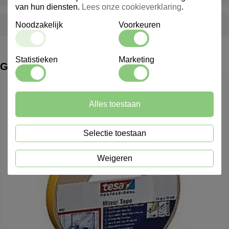
van hun diensten.
Lees onze cookieverklaring
.
Kan ik artikelen nabestellen na verloop van tijd?
Noodzakelijk
Voorkeuren
Statistieken
Marketing
Gerelateerde producten
Alles toestaan
Selectie toestaan
Weigeren