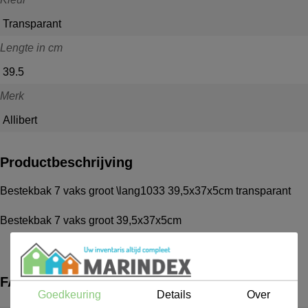
Transparant
Lengte in cm
39.5
Merk
Allibert
Productbeschrijving
Bestekbak 7 vaks groot \lang1033 39,5x37x5cm transparant
Bestekbak 7 vaks groot 39,5x37x5cm
FAQ
Goedkeuring
Details
Over