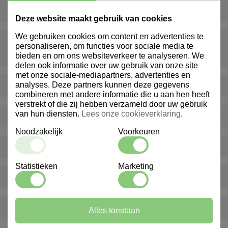
Wat is een inventarispakket?
Deze website maakt gebruik van cookies
We gebruiken cookies om content en advertenties te
Wat gebeurt er als er iets ontbreekt of beschadigd is bij
personaliseren, om functies voor sociale media te
levering?
bieden en om ons websiteverkeer te analyseren. We
delen ook informatie over uw gebruik van onze site
met onze sociale-mediapartners, advertenties en
analyses. Deze partners kunnen deze gegevens
Levert Marindex ook buiten Nederland?
combineren met andere informatie die u aan hen heeft
verstrekt of die zij hebben verzameld door uw gebruik
van hun diensten.
Lees onze cookieverklaring
.
Bieden jullie ook advies op maat aan?
Noodzakelijk
Voorkeuren
Hoe kan ik klant worden bij Marindex?
Statistieken
Marketing
Bieden jullie ook gepersonaliseerde producten aan?
Hoe snel worden bestellingen geleverd?
Alles toestaan