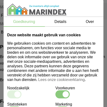
Materiaal
Fijnmazig, vormvast en roestvrij
Goedkeuring
Details
Over
Merk
Brabantia
Deze website maakt gebruik van cookies
We gebruiken cookies om content en advertenties te
Productbeschrijving
personaliseren, om functies voor sociale media te
bieden en om ons websiteverkeer te analyseren. We
Brabantia Profile Line Puntzeef 125 mm 182624 De producten
delen ook informatie over uw gebruik van onze site
met onze sociale-mediapartners, advertenties en
van Brabantia betreffen geen voorraadartikelen, de levertijd
analyses. Deze partners kunnen deze gegevens
van Brabantia producten ligt circa rond een week
combineren met andere informatie die u aan hen heeft
verstrekt of die zij hebben verzameld door uw gebruik
van hun diensten.
Lees onze cookieverklaring
.
Brabantia Profile Line Puntzeef 125 mm
Noodzakelijk
Voorkeuren
FAQ
Statistieken
Marketing