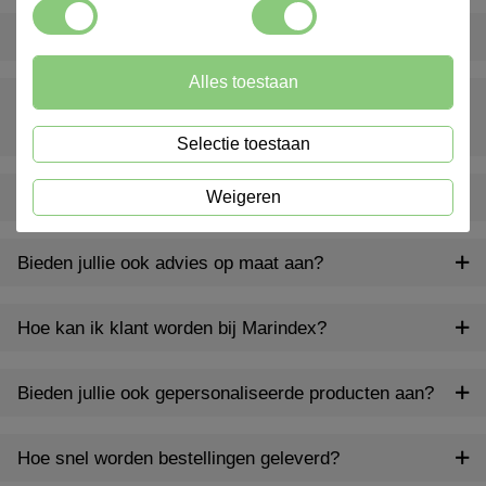
Wat is een inventarispakket?
Alles toestaan
Wat gebeurt er als er iets ontbreekt of beschadigd is bij
levering?
Selectie toestaan
Weigeren
Levert Marindex ook buiten Nederland?
Bieden jullie ook advies op maat aan?
Hoe kan ik klant worden bij Marindex?
Bieden jullie ook gepersonaliseerde producten aan?
Hoe snel worden bestellingen geleverd?