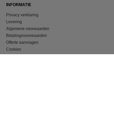
INFORMATIE
Privacy verklaring
Levering
Algemene voorwaarden
Betalingsvoorwaarden
Offerte aanvragen
Cookies
ONZE DOELGROEPEN
Recreatieparken
Shortstay
Studentenhuisvesting
Huisvesting van arbeidsmigranten
Crisisopvang
Begeleid wonen