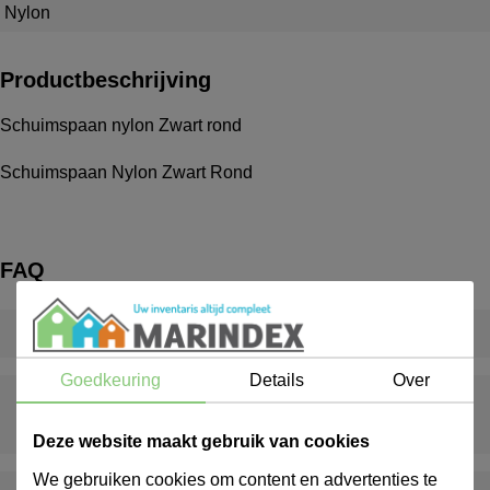
Nylon
Productbeschrijving
Schuimspaan nylon Zwart rond
Schuimspaan Nylon Zwart Rond
FAQ
Wat is een inventarispakket?
Goedkeuring
Details
Over
Wat gebeurt er als er iets ontbreekt of beschadigd is bij
levering?
Deze website maakt gebruik van cookies
We gebruiken cookies om content en advertenties te