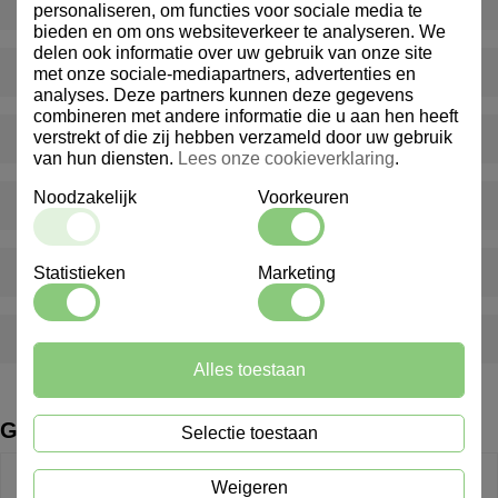
Levert Marindex ook buiten Nederland?
personaliseren, om functies voor sociale media te
bieden en om ons websiteverkeer te analyseren. We
delen ook informatie over uw gebruik van onze site
Bieden jullie ook advies op maat aan?
met onze sociale-mediapartners, advertenties en
analyses. Deze partners kunnen deze gegevens
combineren met andere informatie die u aan hen heeft
verstrekt of die zij hebben verzameld door uw gebruik
Hoe kan ik klant worden bij Marindex?
van hun diensten.
Lees onze cookieverklaring
.
Noodzakelijk
Voorkeuren
Bieden jullie ook gepersonaliseerde producten aan?
Hoe snel worden bestellingen geleverd?
Statistieken
Marketing
Kan ik artikelen nabestellen na verloop van tijd?
Alles toestaan
Gerelateerde producten
Selectie toestaan
Weigeren