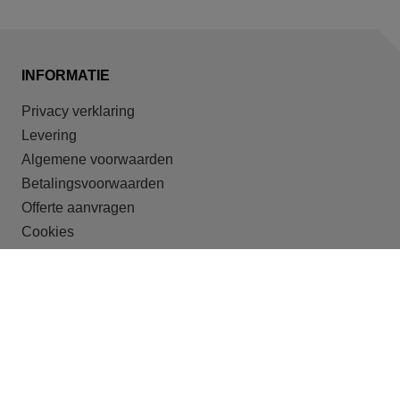
INFORMATIE
Privacy verklaring
Levering
Algemene voorwaarden
Betalingsvoorwaarden
Offerte aanvragen
Cookies
ONZE DOELGROEPEN
Recreatieparken
Shortstay
Studentenhuisvesting
Huisvesting van arbeidsmigranten