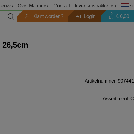
ieuws
Over Marindex
Contact
Inventarispakketten
NL
0
Klant worden?
Login
€ 0,00
Seizoen
 26,5cm
Outlet
Zoeken op merk
Artikelnummer: 907441
Producten catalogi
Assortiment: C