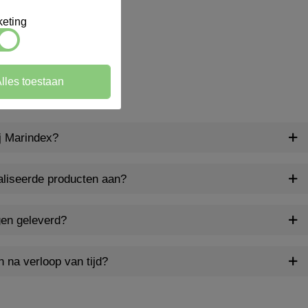
eting
lles toestaan
ij Marindex?
aliseerde producten aan?
gen geleverd?
n na verloop van tijd?