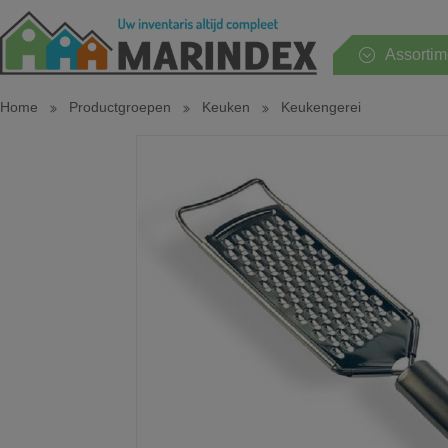
Assortim
Home
Productgroepen
Keuken
Keukengerei
Hele assortiment
Huishouden
Keuken
Tafel
Sanitair
Slaapkamer
Tuin en terras