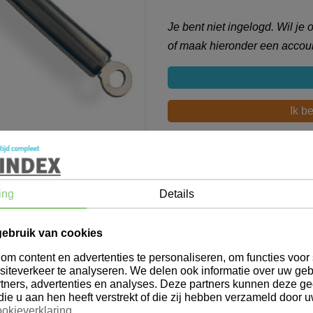
Je bent niet ingelogd. Wil je
of maak hieronder een accoun
Ik b
Productbeschrij
ing
Details
Alpina Rasp RVS 26,5cm
gebruik van cookies
m content en advertenties te personaliseren, om functies voor 
iteverkeer te analyseren. We delen ook informatie over uw geb
tners, advertenties en analyses. Deze partners kunnen deze 
die u aan hen heeft verstrekt of die zij hebben verzameld door 
okieverklaring
.