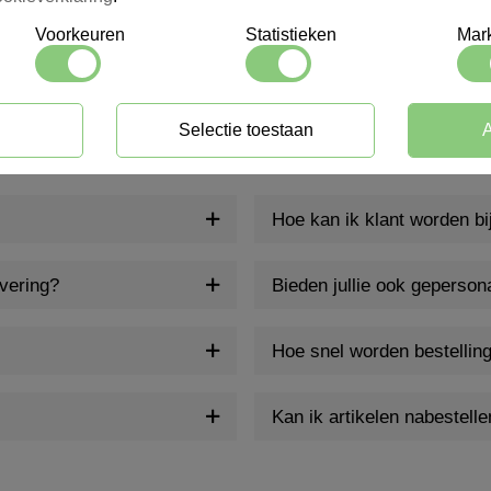
Voorkeuren
Statistieken
Mark
Selectie toestaan
A
Hoe kan ik klant worden b
evering?
Bieden jullie ook geperson
Hoe snel worden bestellin
Kan ik artikelen nabestelle