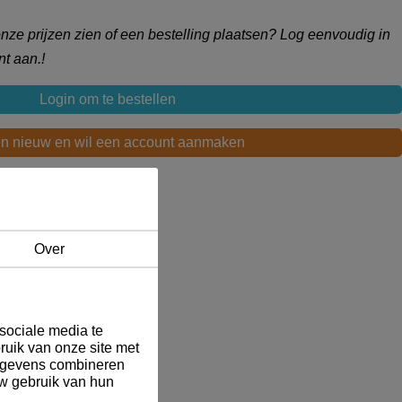
 onze prijzen zien of een bestelling plaatsen? Log eenvoudig in
t aan.!
Login om te bestellen
en nieuw en wil een account aanmaken
ving
Over
sociale media te
ruik van onze site met
gegevens combineren
uw gebruik van hun