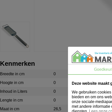
Kenmerken
Goedkeur
Breedte in cm
0
Hoogte in cm
0
Deze website maakt 
Inhoud in Liters
0
We gebruiken cookies o
bieden en om ons webs
Lengte in cm
0
onze sociale-mediapar
met andere informatie 
Maat in cm
26,5
diensten.
Lees onze co