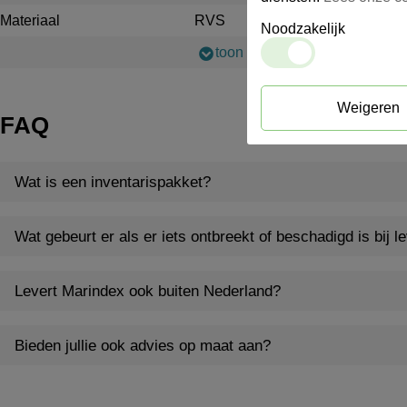
Materiaal
RVS
Noodzakelijk
toon meer
Weigeren
FAQ
Wat is een inventarispakket?
Wat gebeurt er als er iets ontbreekt of beschadigd is bij l
Levert Marindex ook buiten Nederland?
Bieden jullie ook advies op maat aan?