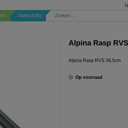
N
ent
Outlet (536)
Elektrisch
Veiligheid
Alpina Rasp RVS
Kinderartikelen
Sauna
Alpina Rasp RVS 26,5cm
Welkomstpakket
Zoeken op merk
Op voorraad
Opbergen
Professioneel
Verlichting
Schoonmaken
Decoratie
Seizoen
Horeca