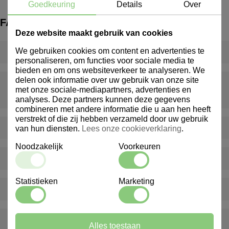
Goedkeuring
Details
Over
FAQ
Deze website maakt gebruik van cookies
We gebruiken cookies om content en advertenties te
Wat is een inventarispakket?
personaliseren, om functies voor sociale media te
bieden en om ons websiteverkeer te analyseren. We
delen ook informatie over uw gebruik van onze site
Wat gebeurt er als er iets ontbreekt of beschadigd is bij
met onze sociale-mediapartners, advertenties en
levering?
analyses. Deze partners kunnen deze gegevens
combineren met andere informatie die u aan hen heeft
verstrekt of die zij hebben verzameld door uw gebruik
Levert Marindex ook buiten Nederland?
van hun diensten.
Lees onze cookieverklaring
.
Noodzakelijk
Voorkeuren
Bieden jullie ook advies op maat aan?
Statistieken
Marketing
Hoe kan ik klant worden bij Marindex?
Bieden jullie ook gepersonaliseerde producten aan?
Alles toestaan