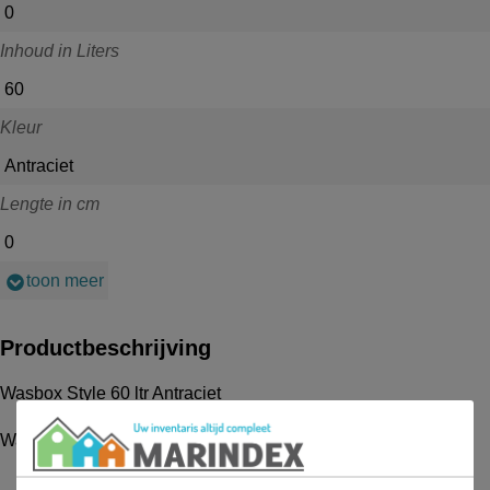
0
Inhoud in Liters
60
Kleur
Antraciet
Lengte in cm
0
toon meer
Productbeschrijving
Wasbox Style 60 ltr Antraciet
Wasmand 60L