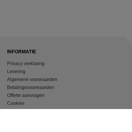
INFORMATIE
Privacy verklaring
Levering
Algemene voorwaarden
Betalingsvoorwaarden
Offerte aanvragen
Cookies
ONZE DOELGROEPEN
Recreatieparken