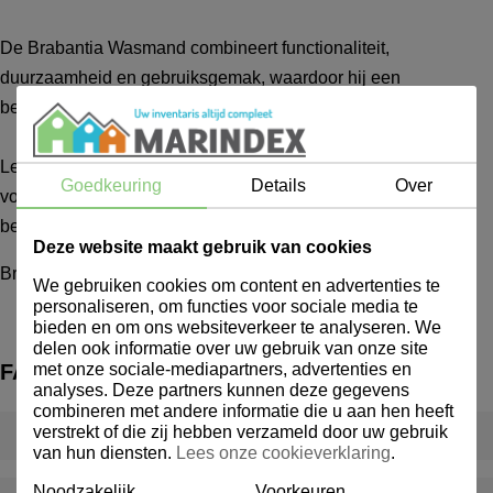
De Brabantia Wasmand combineert functionaliteit,
duurzaamheid en gebruiksgemak, waardoor hij een
betrouwbare en praktische aanvulling is voor elk huishouden.
Let op: De producten van Brabantia zijn geen
Goedkeuring
Details
Over
voorraadartikelen. De levertijd van Brabantia-producten
bedraagt gemiddeld circa één week.
Deze website maakt gebruik van cookies
Brabantia Wasmand 35L
We gebruiken cookies om content en advertenties te
personaliseren, om functies voor sociale media te
bieden en om ons websiteverkeer te analyseren. We
delen ook informatie over uw gebruik van onze site
met onze sociale-mediapartners, advertenties en
FAQ
analyses. Deze partners kunnen deze gegevens
combineren met andere informatie die u aan hen heeft
verstrekt of die zij hebben verzameld door uw gebruik
Wat is een inventarispakket?
van hun diensten.
Lees onze cookieverklaring
.
Noodzakelijk
Voorkeuren