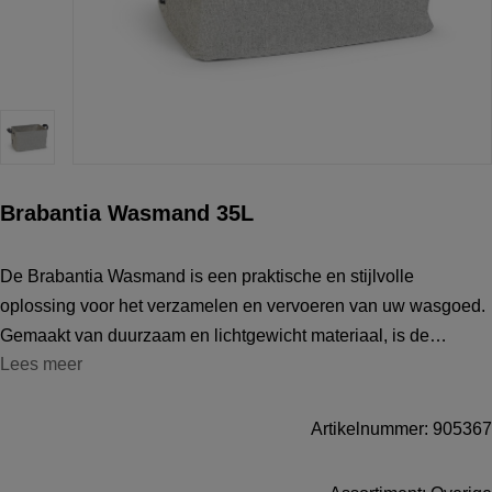
Brabantia Wasmand 35L
De Brabantia Wasmand is een praktische en stijlvolle
oplossing voor het verzamelen en vervoeren van uw wasgoed.
Gemaakt van duurzaam en lichtgewicht materiaal, is de
Lees meer
wasmand stevig en gemakkelijk te dragen dankzij de
ergonomische handvatten. Het ruime in
Artikelnummer: 905367