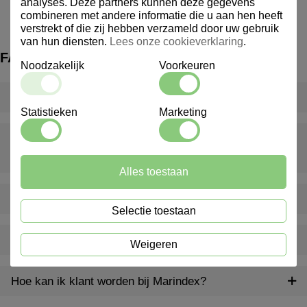
analyses. Deze partners kunnen deze gegevens
combineren met andere informatie die u aan hen heeft
verstrekt of die zij hebben verzameld door uw gebruik
van hun diensten.
Lees onze cookieverklaring
.
FAQ
Noodzakelijk
Voorkeuren
Wat is een inventarispakket?
Statistieken
Marketing
Wat gebeurt er als er iets ontbreekt of beschadigd is bij
levering?
Alles toestaan
Levert Marindex ook buiten Nederland?
Selectie toestaan
Bieden jullie ook advies op maat aan?
Weigeren
Hoe kan ik klant worden bij Marindex?