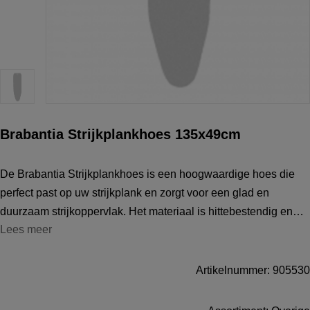
Brabantia Strijkplankhoes 135x49cm
De Brabantia Strijkplankhoes is een hoogwaardige hoes die
perfect past op uw strijkplank en zorgt voor een glad en
duurzaam strijkoppervlak. Het materiaal is hittebestendig en
Lees meer
duurzaam, waardoor het geschikt is voor dagelijks intensief
gebruik. Dankzij d
Artikelnummer: 905530