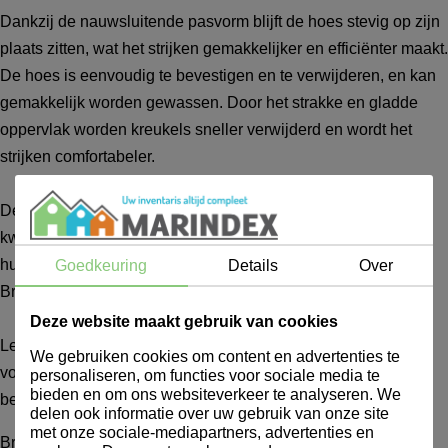
Dankzij de nauwsluitende pasvorm blijft de hoes stevig op zijn
plaats zitten, wat het strijken gemakkelijker en efficiënter maakt.
De hoes is eenvoudig te bevestigen en te verwijderen, en kan
gemakkelijk worden gewassen. Door het strakke en gladde
oppervlak worden kreukels sneller verwijderd en wordt het
strijken comfortabeler.
De Brabantia Strijkplankhoes combineert gebruiksgemak,
kwaliteit en duurzaamheid, waardoor hij ideaal is voor
huishoudelijk gebruik en compatibel is met de meeste
Goedkeuring
Details
Over
Brabantia strijkplanken.
Deze website maakt gebruik van cookies
Let op: De producten van Brabantia zijn geen
We gebruiken cookies om content en advertenties te
voorraadartikelen. De levertijd van Brabantia-producten
personaliseren, om functies voor sociale media te
bieden en om ons websiteverkeer te analyseren. We
bedraagt gemiddeld circa één week.
delen ook informatie over uw gebruik van onze site
met onze sociale-mediapartners, advertenties en
Brabantia Strijkplankhoes 135x49cm