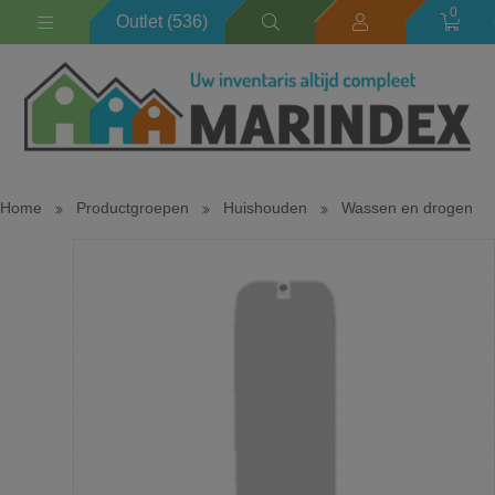
outlet
0
Outlet (536)
Home
Productgroepen
Huishouden
Wassen en drogen