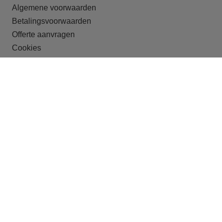
Algemene voorwaarden
Betalingsvoorwaarden
Offerte aanvragen
Cookies
ONZE DOELGROEPEN
Recreatieparken
Shortstay
Studentenhuisvesting
Huisvesting van arbeidsmigranten
Crisisopvang
Begeleid wonen
OFFERTE