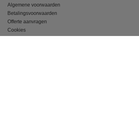
Algemene voorwaarden
Betalingsvoorwaarden
Offerte aanvragen
Cookies
ONZE DOELGROEPEN
Recreatieparken
Shortstay
Studentenhuisvesting
Huisvesting van arbeidsmigranten
Crisisopvang
Begeleid wonen
OFFERTE