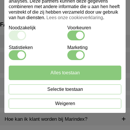
analyses. Deze partners kunnen deze gegevens
combineren met andere informatie die u aan hen heeft
verstrekt of die zij hebben verzameld door uw gebruik
van hun diensten.
Lees onze cookieverklaring
.
FAQ
Noodzakelijk
Voorkeuren
Wat is een inventarispakket?
Statistieken
Marketing
Wat gebeurt er als er iets ontbreekt of beschadigd is bij
levering?
Alles toestaan
Levert Marindex ook buiten Nederland?
Selectie toestaan
Bieden jullie ook advies op maat aan?
Weigeren
Hoe kan ik klant worden bij Marindex?