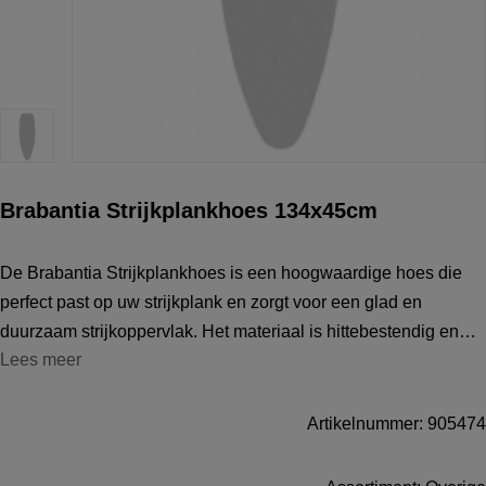
Brabantia Strijkplankhoes 134x45cm
De Brabantia Strijkplankhoes is een hoogwaardige hoes die
perfect past op uw strijkplank en zorgt voor een glad en
duurzaam strijkoppervlak. Het materiaal is hittebestendig en
Lees meer
duurzaam, waardoor het geschikt is voor dagelijks intensief
gebruik. Dankzij d
Artikelnummer: 905474