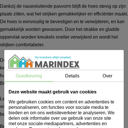
Dankzij de nauwsluitende pasvorm blijft de hoes stevig op zijn
plaats zitten, wat het strijken gemakkelijker en efficiënter maakt.
De hoes is eenvoudig te bevestigen en te verwijderen, en kan
gemakkelijk worden gewassen. Door het strakke en gladde
oppervlak worden kreukels sneller verwijderd en wordt het
strijken comfortabeler.
De Brabantia Strijkplankhoes combineert gebruiksgemak,
kwaliteit en duurzaamheid, waardoor hij ideaal is voor
huishoudelijk gebruik en compatibel is met de meeste
Goedkeuring
Details
Over
Brabantia strijkplanken.
Deze website maakt gebruik van cookies
Let op: De producten van Brabantia zijn geen
We gebruiken cookies om content en advertenties te
voorraadartikelen. De levertijd van Brabantia-producten
personaliseren, om functies voor sociale media te
bieden en om ons websiteverkeer te analyseren. We
bedraagt gemiddeld circa één week.
delen ook informatie over uw gebruik van onze site
met onze sociale-mediapartners, advertenties en
Brabantia Strijkplankhoes 134x45cm