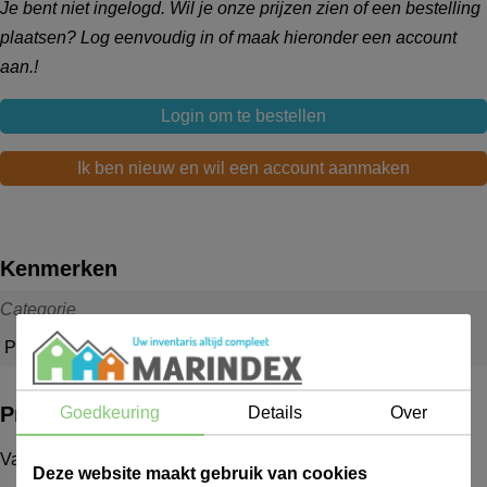
Je bent niet ingelogd. Wil je onze prijzen zien of een bestelling
plaatsen? Log eenvoudig in of maak hieronder een account
aan.!
Login om te bestellen
Ik ben nieuw en wil een account aanmaken
Kenmerken
Categorie
Poetsdoeken
Productbeschrijving
Goedkeuring
Details
Over
Vaatdoekje viscose 38x40 geel à 10 verpakt
Deze website maakt gebruik van cookies