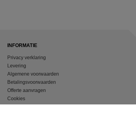
INFORMATIE
Privacy verklaring
Levering
Algemene voorwaarden
Betalingsvoorwaarden
Offerte aanvragen
Cookies
ONZE DOELGROEPEN
Recreatieparken