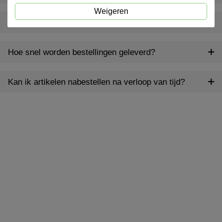
Weigeren
Bieden jullie ook gepersonaliseerde producten aan?
Hoe snel worden bestellingen geleverd?
Kan ik artikelen nabestellen na verloop van tijd?