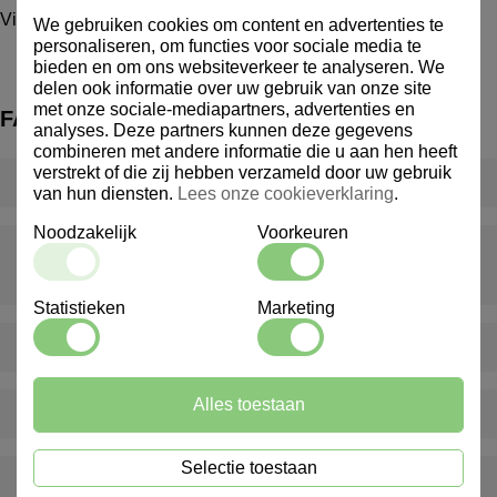
Viscose Vaatdoekje a10 stuks
We gebruiken cookies om content en advertenties te
personaliseren, om functies voor sociale media te
bieden en om ons websiteverkeer te analyseren. We
delen ook informatie over uw gebruik van onze site
met onze sociale-mediapartners, advertenties en
FAQ
analyses. Deze partners kunnen deze gegevens
combineren met andere informatie die u aan hen heeft
verstrekt of die zij hebben verzameld door uw gebruik
Wat is een inventarispakket?
van hun diensten.
Lees onze cookieverklaring
.
Noodzakelijk
Voorkeuren
Wat gebeurt er als er iets ontbreekt of beschadigd is bij
levering?
Statistieken
Marketing
Levert Marindex ook buiten Nederland?
Alles toestaan
Bieden jullie ook advies op maat aan?
Selectie toestaan
Hoe kan ik klant worden bij Marindex?