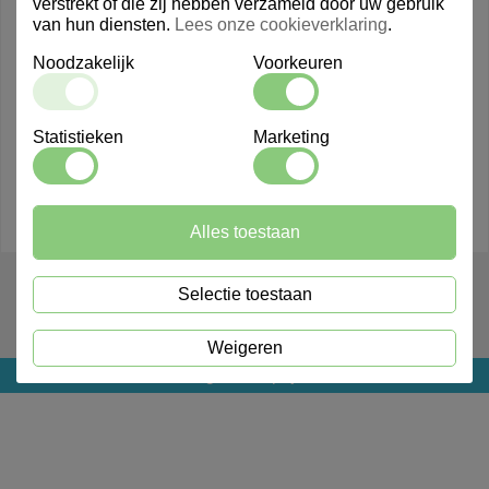
verstrekt of die zij hebben verzameld door uw gebruik
van hun diensten.
Lees onze cookieverklaring
.
Noodzakelijk
Voorkeuren
Statistieken
Marketing
Alles toestaan
910124
Selectie toestaan
Hondenpoepzakje HDPE hengels groen doos a 2000
zakjes
Weigeren
Login voor prijs