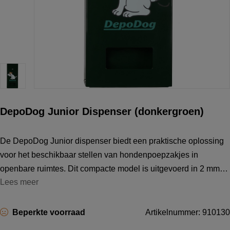
DepoDog Junior Dispenser (donkergroen)
De DepoDog Junior dispenser biedt een praktische oplossing
voor het beschikbaar stellen van hondenpoepzakjes in
openbare ruimtes. Dit compacte model is uitgevoerd in 2 mm
Lees meer
Sendzimir verzinkt staal en is verkrijgbaar in diverse kleuren,
standaard lichtgroen
Beperkte voorraad
Artikelnummer: 910130