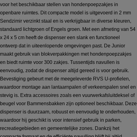
voor het beschikbaar stellen van hondenpoepzakjes in
openbare ruimtes. Dit compacte model is uitgevoerd in 2 mm
Sendzimir verzinkt staal en is verkrijgbaar in diverse kleuren,
standaard lichtgroen of Engels groen. Met een afmeting van 54
x 24 x 5 cm heeft de dispenser een slank en functioneel
ontwerp dat in uiteenlopende omgevingen past. De Junior
maakt gebruik van blokverpakkingen met hondenpoepzakjes
en biedt ruimte voor 300 zakjes. Tussentijds navullen is
eenvoudig, zodat de dispenser altijd gereed is voor gebruik.
Bevestiging gebeurt met de meegeleverde RVS U-profielen,
waardoor montage aan lantaarnpalen of verkeerspalen snel en
stevig is. Extra accessoires zoals een vuurwerkafsluitdeksel of
beugel voor Bammensbakken zijn optioneel beschikbaar. Deze
dispenser is duurzaam, robuust en eenvoudig te onderhouden,
waardoor hij geschikt is voor intensief gebruik in parken,
recreatiegebieden en gemeentelijke zones. Dankzij het
compacte formaat en de efficiënte navulling blijft hij altijd