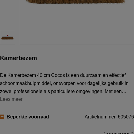
Kamerbezem
De Kamerbezem 40 cm Cocos is een duurzaam en effectief
schoonmaakhulpmiddel, ontworpen voor dagelijks gebruik in
zowel professionele als particuliere omgevingen. Met een
Lees meer
breedte van 40 cm bestrijkt de bezem vloeren efficiënt en
maakt het schoonmaken van z
Beperkte voorraad
Artikelnummer: 605076