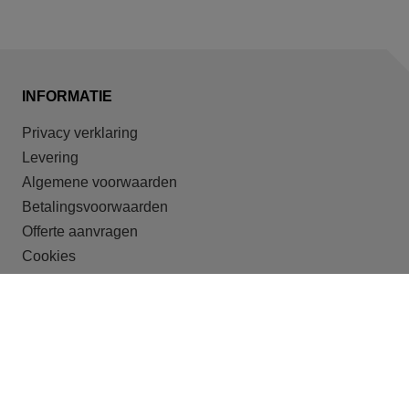
INFORMATIE
Privacy verklaring
Levering
Algemene voorwaarden
Betalingsvoorwaarden
Offerte aanvragen
Cookies
ONZE DOELGROEPEN
Recreatieparken
Shortstay
Studentenhuisvesting