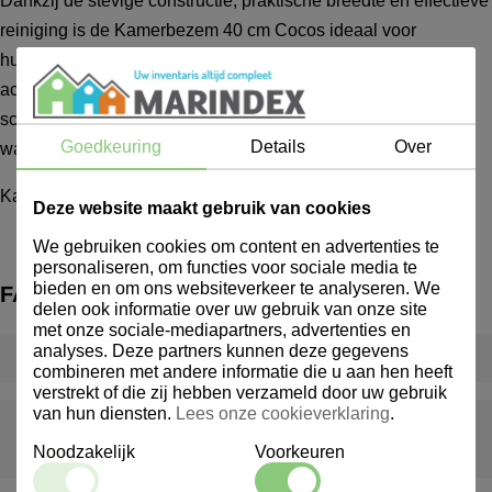
Dankzij de stevige constructie, praktische breedte en effectieve
reiniging is de Kamerbezem 40 cm Cocos ideaal voor
huishoudens, kantoren, hotels, horeca, shortstay-
accommodaties en andere locaties waar frequent en grondig
schoonmaken belangrijk is. Het onderhoud is eenvoudig,
Goedkeuring
Details
Over
waardoor de bezem langdurig inzetbaar blijft.
Kamerbezem
Deze website maakt gebruik van cookies
We gebruiken cookies om content en advertenties te
personaliseren, om functies voor sociale media te
bieden en om ons websiteverkeer te analyseren. We
FAQ
delen ook informatie over uw gebruik van onze site
met onze sociale-mediapartners, advertenties en
analyses. Deze partners kunnen deze gegevens
Wat is een inventarispakket?
combineren met andere informatie die u aan hen heeft
verstrekt of die zij hebben verzameld door uw gebruik
van hun diensten.
Lees onze cookieverklaring
.
Wat gebeurt er als er iets ontbreekt of beschadigd is bij
Noodzakelijk
Voorkeuren
levering?