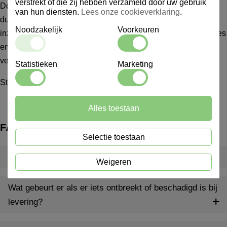
verstrekt of die zij hebben verzameld door uw gebruik
Door de combinatie van functionaliteit, ergonomie en
van hun diensten.
Lees onze cookieverklaring
.
duurzaamheid is de Stoffer & Blik Hotel Lange Steel ideaal
Noodzakelijk
Voorkeuren
inzetbaar in hotels, kantoren, horeca, shortstay-accommodaties
en andere locaties waar frequent en grondig schoonmaken
vereist is.
Statistieken
Marketing
Stoffer en Blik
Alles toestaan
FAQ
Selectie toestaan
Wat is een inventarispakket?
Weigeren
Wat gebeurt er als er iets ontbreekt of beschadigd is bij
levering?