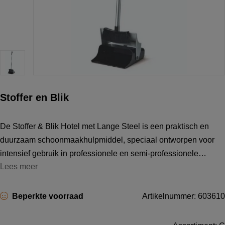
Stoffer en Blik
De Stoffer & Blik Hotel met Lange Steel is een praktisch en
duurzaam schoonmaakhulpmiddel, speciaal ontworpen voor
intensief gebruik in professionele en semi-professionele
Lees meer
omgevingen. Dankzij de lange steel kunnen vloeren,
werkplekken en andere oppervlakk
Beperkte voorraad
Artikelnummer: 603610