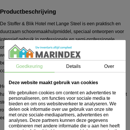
Productbeschrijving
De Stoffer & Blik Hotel met Lange Steel is een praktisch en
duurzaam schoonmaakhulpmiddel, speciaal ontworpen voor
intensief gebruik in professionele en semi-professionele
omgevingen. Dankzij de lange steel kunnen vloeren,
werkplekken en andere oppervlakken eenvoudig worden
bereikt zonder te bukken, wat een ergonomische en
Goedkeuring
Details
Over
comfortabele werkhouding bevordert.
Deze website maakt gebruik van cookies
Het stoffer- en bliksetje is voorzien van stevige, duurzame
We gebruiken cookies om content en advertenties te
haren die vuil, stof en kruimels efficiënt verzamelen, terwijl het
personaliseren, om functies voor sociale media te
stevige blik het opgeveegde materiaal veilig vasthoudt. Het
bieden en om ons websiteverkeer te analyseren. We
delen ook informatie over uw gebruik van onze site
robuuste ontwerp en de kwalitatieve materialen zorgen voor
met onze sociale-mediapartners, advertenties en
een lange levensduur en eenvoudig onderhoud.
analyses. Deze partners kunnen deze gegevens
combineren met andere informatie die u aan hen heeft