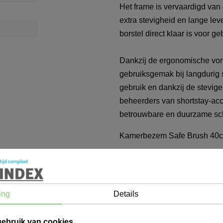
Het frame is vervaardigd van 
extra stevigheid en lange le
borstel direct klaar is voor ge
Dankzij de ergonomische vor
gebruiksgemak bij langdurig
gebruik en dankzij de stevige 
beheerders van shortstay-acc
betrouwbare en duurzame s
Kamerbezem Safe Brush 40
ing
Details
gebruik van cookies