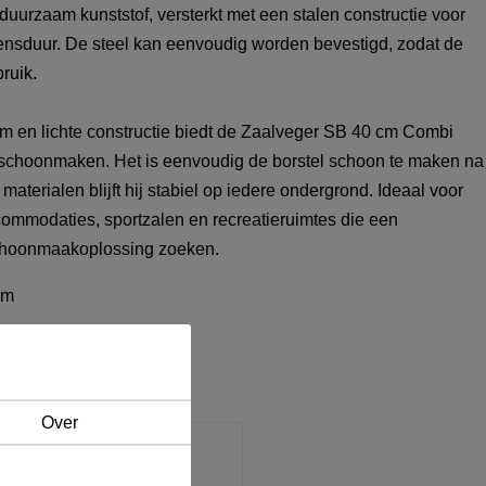
duurzaam kunststof, versterkt met een stalen constructie voor
vensduur. De steel kan eenvoudig worden bevestigd, zodat de
bruik.
m en lichte constructie biedt de Zaalveger SB 40 cm Combi
 schoonmaken. Het is eenvoudig de borstel schoon te maken na
materialen blijft hij stabiel op iedere ondergrond. Ideaal voor
ommodaties, sportzalen en recreatieruimtes die een
choonmaakoplossing zoeken.
cm
Over