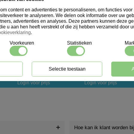
m content en advertenties te personaliseren, om functies voor 
iteverkeer te analyseren. We delen ook informatie over uw geb
tners, advertenties en analyses. Deze partners kunnen deze 
die u aan hen heeft verstrekt of die zij hebben verzameld door 
okieverklaring
.
Voorkeuren
Statistieken
Mark
909999
910000
Luiwagen Safe Brush
Luiwagen Safe Brush
Selectie toestaan
A
30cm
40cm
Login voor prijs
Login voor prijs
Hoe kan ik klant worden b