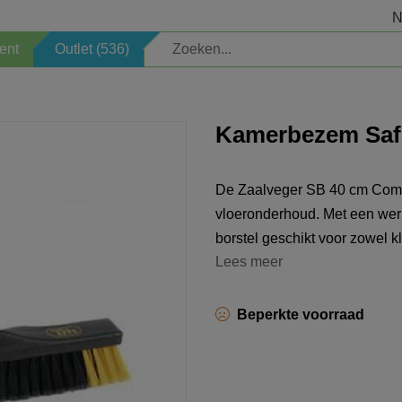
N
ent
Outlet (536)
Elektrisch
Veiligheid
Kamerbezem Saf
Kinderartikelen
Sauna
De Zaalveger SB 40 cm Combi
Welkomstpakket
Zoeken op merk
vloeronderhoud. Met een werk
borstel geschikt voor zowel k
Opbergen
Professioneel
Lees meer
Verlichting
Schoonmaken
Beperkte voorraad
Decoratie
Seizoen
Horeca