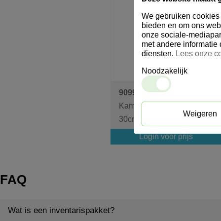
We gebruiken cookies o
bieden en om ons webs
onze sociale-mediapar
met andere informatie 
diensten.
Lees onze co
Noodzakelijk
909998
Kamerbezem Safe Brush
Weigeren
30cm
Login voor prijs
FAQ
Wat is een inventarispakket?