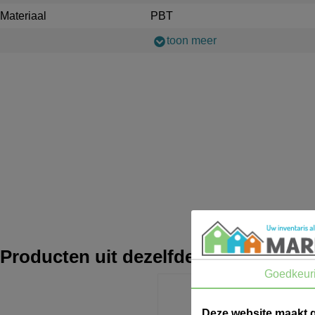
Materiaal
PBT
toon meer
Producten uit dezelfde lijn
Goedkeur
Deze website maakt 