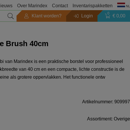
ieuws
Over Marindex
Contact
Inventarispakketten
NL
0
Klant worden?
Login
€ 0,00
Seizoen
e Brush 40cm
Outlet
 van Marindex is een praktische borstel voor professioneel
Zoeken op merk
breedte van 40 cm en een compacte, lichte constructie is de
leine als grotere oppervlakken. Het functionele ontw
Producten catalogi
Artikelnummer: 909997
Assortiment: Overige