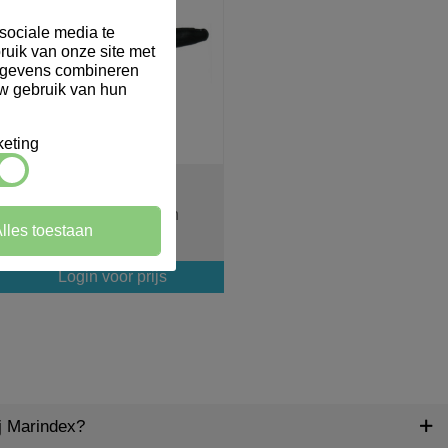
sociale media te
ruik van onze site met
gegevens combineren
uw gebruik van hun
eting
910001
Handveger Safe Brush
lles toestaan
28cm
Login voor prijs
ij Marindex?