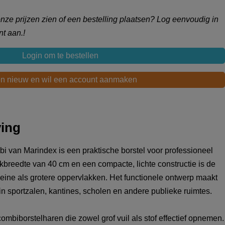
 onze prijzen zien of een bestelling plaatsen? Log eenvoudig in
t aan.!
Login om te bestellen
en nieuw en wil een account aanmaken
ving
 van Marindex is een praktische borstel voor professioneel
breedte van 40 cm en een compacte, lichte constructie is de
leine als grotere oppervlakken. Het functionele ontwerp maakt
n sportzalen, kantines, scholen en andere publieke ruimtes.
combiborstelharen die zowel grof vuil als stof effectief opnemen.