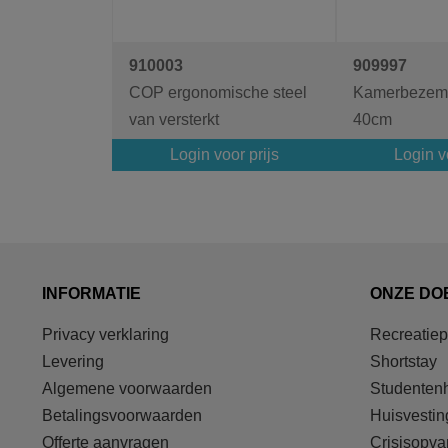
910003
909997
COP ergonomische steel
Kamerbezem 
van versterkt
40cm
polypropyleen.
Login voor prijs
Login vo
INFORMATIE
ONZE DO
Privacy verklaring
Recreatie
Levering
Shortstay
Algemene voorwaarden
Studentenh
Betalingsvoorwaarden
Huisvestin
Offerte aanvragen
Crisisopv