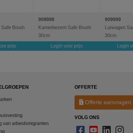
909998
909999
Safe Brush
Kamerbezem Safe Brush
Luiwagen Sa
30cm
30cm
or prijs
Login voor prijs
Login vo
ELGROEPEN
OFFERTE
parken
Offerte aanvragen
uisvesting
VOLG ONS
g van arbeidsmigranten
ang