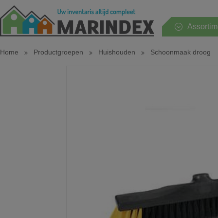
Assortim
Home
Productgroepen
Huishouden
Schoonmaak droog
Hele assortiment
Huishouden
Keuken
Tafel
Sanitair
Slaapkamer
Tuin en terras