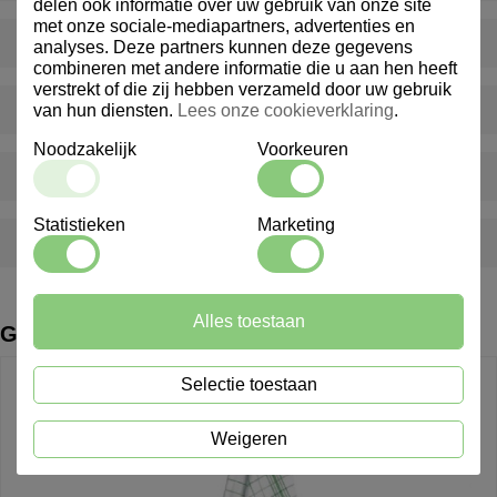
delen ook informatie over uw gebruik van onze site
met onze sociale-mediapartners, advertenties en
Hoe kan ik klant worden bij Marindex?
analyses. Deze partners kunnen deze gegevens
combineren met andere informatie die u aan hen heeft
verstrekt of die zij hebben verzameld door uw gebruik
Bieden jullie ook gepersonaliseerde producten aan?
van hun diensten.
Lees onze cookieverklaring
.
Noodzakelijk
Voorkeuren
Hoe snel worden bestellingen geleverd?
Statistieken
Marketing
Kan ik artikelen nabestellen na verloop van tijd?
Alles toestaan
Gerelateerde producten
Selectie toestaan
Weigeren