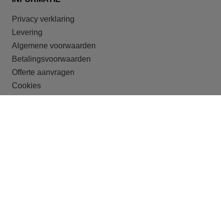
Privacy verklaring
Levering
Algemene voorwaarden
Betalingsvoorwaarden
Offerte aanvragen
Cookies
ONZE DOELGROEPEN
Recreatieparken
Shortstay
Studentenhuisvesting
Huisvesting van arbeidsmigranten
Crisisopvang
Begeleid wonen