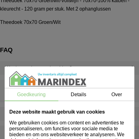
Theedoek 70x70 Groen/wit-Voltwijn - 70x70-100% katoen -
kleurecht - 120 gram per stuk. Met 2 ophanglussen
Theedoek 70x70 Groen/Wit
FAQ
Wat is een inventarispakket?
Wat gebeurt er als er iets ontbreekt of beschadigd is bij
Goedkeuring
Details
Over
levering?
Deze website maakt gebruik van cookies
Levert Marindex ook buiten Nederland?
We gebruiken cookies om content en advertenties te
personaliseren, om functies voor sociale media te
Bieden jullie ook advies op maat aan?
bieden en om ons websiteverkeer te analyseren. We