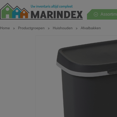
Assortim
Home
Productgroepen
Huishouden
Afvalbakken
Hele assortiment
Huishouden
Keuken
Tafel
Sanitair
Slaapkamer
Tuin en terras