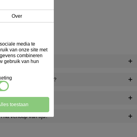
Over
sociale media te
ruik van onze site met
gegevens combineren
ij Marindex?
uw gebruik van hun
eting
aliseerde producten aan?
gen geleverd?
lles toestaan
n na verloop van tijd?