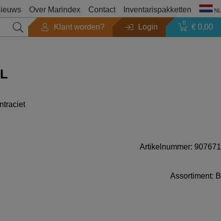
ieuws
Over Marindex
Contact
Inventarispakketten
NL
0
Klant worden?
Login
€ 0,00
Seizoen
0L
Outlet
ntraciet
Zoeken op merk
Producten catalogi
Artikelnummer: 907671
Assortiment: B