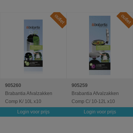
outlet
outlet
905260
905259
Brabantia Afvalzakken
Brabantia Afvalzakken
Comp K/ 10L x10
Comp C/ 10-12L x10
Login voor prijs
Login voor prijs