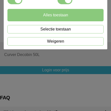
Alles toestaan
Selectie toestaan
Weigeren
603432
Curver Decobin 50L
Login voor prijs
FAQ