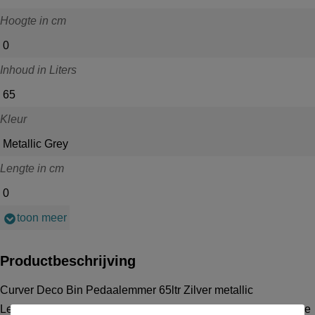
Hoogte in cm
0
Inhoud in Liters
65
Kleur
Metallic Grey
Lengte in cm
0
toon meer
Productbeschrijving
Curver Deco Bin Pedaalemmer 65ltr Zilver metallic
Let u op! Dit is een consumenten artikel. Voor de professionele