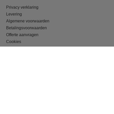
Privacy verklaring
Levering
Algemene voorwaarden
Betalingsvoorwaarden
Offerte aanvragen
Cookies
ONZE DOELGROEPEN
Recreatieparken
Shortstay
Studentenhuisvesting
Huisvesting van arbeidsmigranten
Crisisopvang
Begeleid wonen