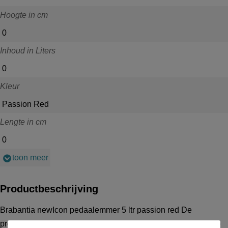
Hoogte in cm
0
Inhoud in Liters
0
Kleur
Passion Red
Lengte in cm
0
toon meer
Productbeschrijving
Brabantia newIcon pedaalemmer 5 ltr passion red De
producten van Brabantia betreffen geen voorraadartikelen, de