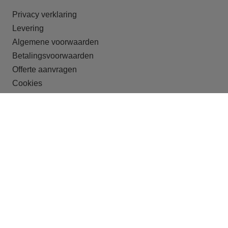
Privacy verklaring
Levering
Algemene voorwaarden
Betalingsvoorwaarden
Offerte aanvragen
Cookies
ONZE DOELGROEPEN
Recreatieparken
Shortstay
Studentenhuisvesting
Huisvesting van arbeidsmigranten
Crisisopvang
Begeleid wonen